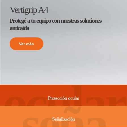
Vertigrip A4
Protegé a tu equipo con nuestras soluciones
anticaída
Ver más
ocular
Protección ocular
seña
Señalización